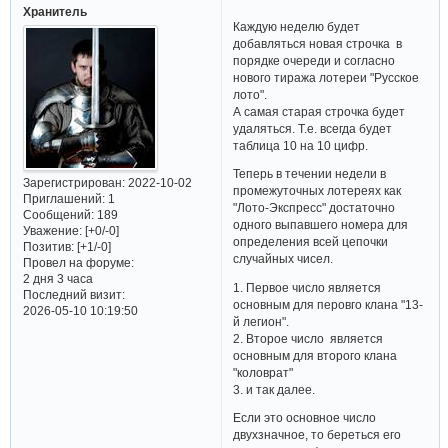
Хранитель
Каждую неделю будет
добавляться новая строчка в
порядке очереди и согласно
нового тиража лотереи "Русское
лото".
А самая старая строчка будет
удаляться. Т.е. всегда будет
таблица 10 на 10 цифр.
Теперь в течении недели в
Зарегистрирован
: 2022-10-02
промежуточных лотереях как
Приглашений:
1
"Лото-Экспресс" достаточно
Сообщений:
189
одного выпавшего номера для
Уважение:
[+0/-0]
определения всей цепочки
Позитив:
[+1/-0]
случайных чисел.
Провел на форуме:
2 дня 3 часа
1. Первое число является
Последний визит:
основным для перовго клана "13-
2026-05-10 10:19:50
й легион".
2. Второе число является
основным для второго клана
"коловрат"
3. и так далее.
Если это основное число
двухзначное, то береться его