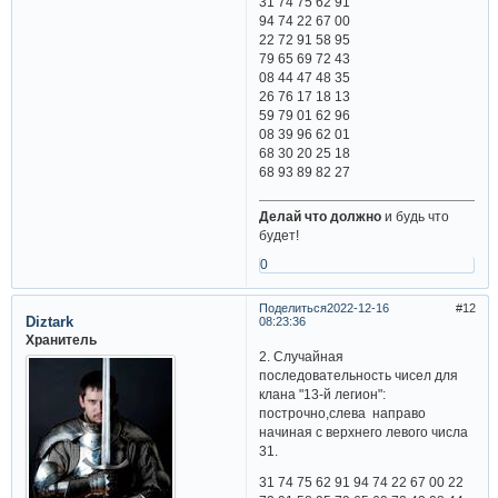
31 74 75 62 91
94 74 22 67 00
22 72 91 58 95
79 65 69 72 43
08 44 47 48 35
26 76 17 18 13
59 79 01 62 96
08 39 96 62 01
68 30 20 25 18
68 93 89 82 27
Делай что должно
и будь что
будет!
0
Поделиться
2022-12-16
12
Diztark
08:23:36
Хранитель
2. Случайная
последовательность чисел для
клана "13-й легион":
построчно,слева направо
начиная с верхнего левого числа
31.
31 74 75 62 91 94 74 22 67 00 22