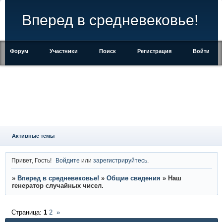
Вперед в средневековье!
Форум
Участники
Поиск
Регистрация
Войти
Активные темы
Привет, Гость!
Войдите
или
зарегистрируйтесь
.
»
Вперед в средневековье!
»
Общие сведения
»
Наш
генератор случайных чисел.
Страница:
1
2
»