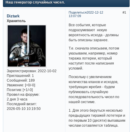
Наш генератор случайных чисел.
Поделиться
2022-12-12
1
Diztark
13:07:09
Хранитель
Все события, которые
подразумевают некую
вероятность исхода - должны
быть описаны заранее.
Т.е. сначала описыаем, потом
указываем, например, номер
тиража лотереи, который
наступит после написания
условий.
Зарегистрирован
: 2022-10-02
Приглашений:
1
Поскольку с увеличением
Сообщений:
189
количества кланов и исходов,
Уважение:
[+0/-0]
требующих жребия - будем
Позитив:
[+1/-0]
публиковать случайную
Провел на форуме:
последовательность чисел по
2 дня 3 часа
нашей систиме.
Последний визит:
2026-05-10 10:19:50
1. Для этого беруться несколько
предыдущих тиражей лотетери и
по первым 10 (десяти) выпавшим
числам сотавляется таблица.