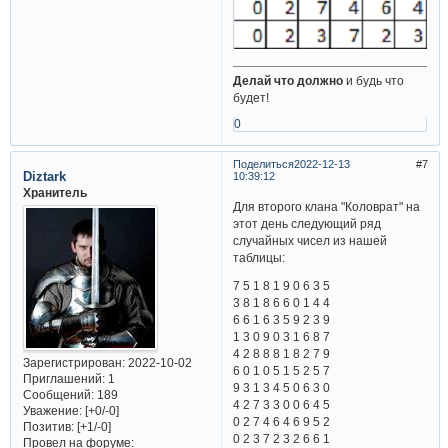
Делай что должно
и будь что
будет!
0
Поделиться
2022-12-13
7
Diztark
10:39:12
Хранитель
Для второго клана "Коловрат" на
этот день следующий ряд
случайных чисел из нашей
таблицы:
7 5 1 8 1 9 0 6 3 5
3 8 1 8 6 6 0 1 4 4
6 6 1 6 3 5 9 2 3 9
1 3 0 9 0 3 1 6 8 7
4 2 8 8 8 1 8 2 7 9
Зарегистрирован
: 2022-10-02
6 0 1 0 5 1 5 2 5 7
Приглашений:
1
9 3 1 3 4 5 0 6 3 0
Сообщений:
189
4 2 7 3 3 0 0 6 4 5
Уважение:
[+0/-0]
0 2 7 4 6 4 6 9 5 2
Позитив:
[+1/-0]
0 2 3 7 2 3 2 6 6 1
Провел на форуме: