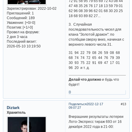
72 91 58 95 79 65 69 72 43 08 44
47 48 35 26 76 17 18 13 59 79 01
Зарегистрирован
: 2022-10-02
62 96 08 39 96 62 01 68 30 20 25
Приглашений:
1
18 68 93 89 82 27...
Сообщений:
189
Уважение:
[+0/-0]
3. Случайная
Позитив:
[+1/-0]
последовательность чисел для
Провел на форуме:
клана "Золотой дракон": по
2 дня 3 часа
столбцам сверху вниз, начиная с
Последний визит:
верхнего левого числа 31.
2026-05-10 10:19:50
31 94 22 79 08 26 59 08 68
68 74 74 72 65 44 76 79 39
30 93 75 22 91 69 47 17 01
96 20 и т. д.
Делай что должно
и будь что
будет!
0
Поделиться
2022-12-17
13
Diztark
09:07:27
Хранитель
Вчерашние результаты лотереи
Лото-Экспресс тираж 693 от 16
декабря 2022 года в 21-00: