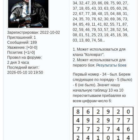
34, 32, 47, 20, 86, 09, 75, 90, 27,
37, 18, 65, 43, 33, 63, 05, 60, 26,
22, 67, 77, 38, 48, 15, 04, 88, 31,
24, 35, 70, 78, 62, 30, 69, 36, 73,
84, 85, 49, 11, 41, 82, 55, 71, 87,
02, 59, 46, 79, 53, 57, 28, 52, 54,
Зарегистрирован
: 2022-10-02
08, 01, 51, 25, 23, 19, 45, 16, 39,
Приглашений:
1
03, 13, 80, 74, 58...
Сообщений:
189
Уважение:
[+0/-0]
1. Может использоваться для
Позитив:
[+1/-0]
клана "Коловрат".
Провел на форуме:
2. Может использоваться для
2 дня 3 часа
первого боя:
Результаты боев
Последний визит:
2026-05-10 10:19:50
Первый номер - 34 - был. Берем
следующее по порядку - 5 (было)
- 6 (не было). Значит нашу
начальную таблицу 10 на 10
пересчитываем прибавляя ко
всем цифрам число 6: