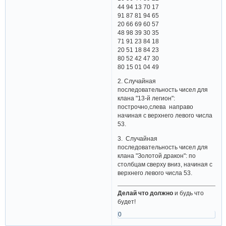
44 94 13 70 17
91 87 81 94 65
20 66 69 60 57
48 98 39 30 35
71 91 23 84 18
20 51 18 84 23
80 52 42 47 30
80 15 01 04 49
2. Случайная
последовательность чисел для
клана "13-й легион":
построчно,слева направо
начиная с верхнего левого числа
53.
3. Случайная
последовательность чисел для
клана "Золотой дракон": по
столбцам сверху вниз, начиная с
верхнего левого числа 53.
Делай что должно
и будь что
будет!
0