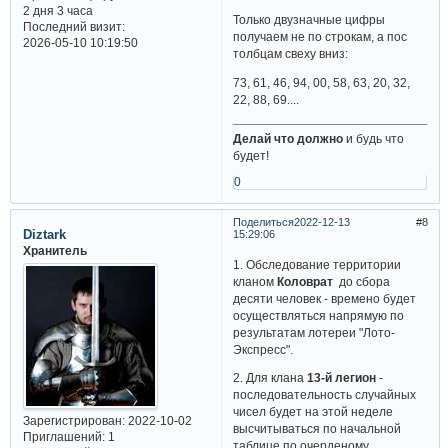
2 дня 3 часа
Только двузначные цифры
Последний визит:
получаем не по строкам, а пос
2026-05-10 10:19:50
толбцам свеху вниз:
73, 61, 46, 94, 00, 58, 63, 20, 32,
22, 88, 69....
Делай что должно
и будь что
будет!
0
Поделиться
2022-12-13
8
Diztark
15:29:06
Хранитель
1. Обследование территории
кланом
Коловрат
до сбора
десяти человек - времено будет
осуществляться напрямую по
результатам лотереи "Лото-
Экспресс".
2. Для клана
13-й легион
-
последовательность случайных
чисел будет на этой неделе
Зарегистрирован
: 2022-10-02
высчитываться по начальной
Приглашений:
1
таблице по очерденому