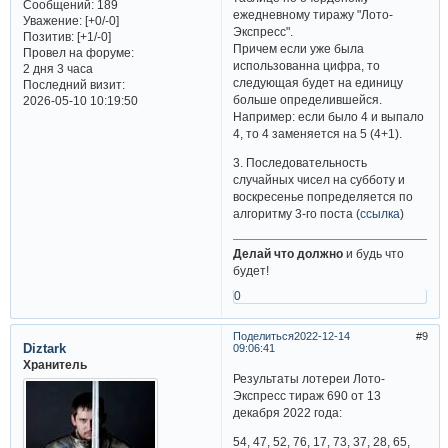
Сообщений:
189
ежедневному тиражу "Лото-
Уважение:
[+0/-0]
Экспресс".
Позитив:
[+1/-0]
Причем если уже была
Провел на форуме:
использованна цифра, то
2 дня 3 часа
следующая будет на единицу
Последний визит:
больше определившейся.
2026-05-10 10:19:50
Например: если было 4 и выпало
4, то 4 заменяется на 5 (4+1).
3. Последовательность
случайных чисел на субботу и
воскресенье попределяется по
алгоритму 3-го поста (
ссылка
)
Делай что должно
и будь что
будет!
0
Поделиться
2022-12-14
9
Diztark
09:06:41
Хранитель
Результаты лотереи Лото-
Экспресс тираж 690 от 13
декабря 2022 года:
54, 47, 52, 76, 17, 73, 37, 28, 65,