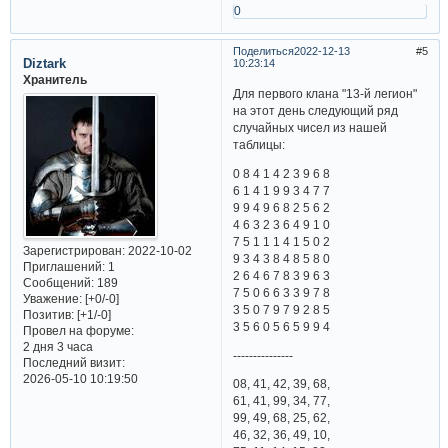
0
Поделиться
2022-12-13
5
Diztark
10:23:14
Хранитель
Для первого клана "13-й легион"
на этот день следующий ряд
случайных чисел из нашей
таблицы:
0 8 4 1 4 2 3 9 6 8
6 1 4 1 9 9 3 4 7 7
9 9 4 9 6 8 2 5 6 2
4 6 3 2 3 6 4 9 1 0
7 5 1 1 1 4 1 5 0 2
Зарегистрирован
: 2022-10-02
9 3 4 3 8 4 8 5 8 0
Приглашений:
1
2 6 4 6 7 8 3 9 6 3
Сообщений:
189
7 5 0 6 6 3 3 9 7 8
Уважение:
[+0/-0]
3 5 0 7 9 7 9 2 8 5
Позитив:
[+1/-0]
3 5 6 0 5 6 5 9 9 4
Провел на форуме:
2 дня 3 часа
---------------
Последний визит:
2026-05-10 10:19:50
08, 41, 42, 39, 68,
61, 41, 99, 34, 77,
99, 49, 68, 25, 62,
46, 32, 36, 49, 10,