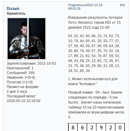
Поделиться
2022-12-16
11
Diztark
08:02:18
Хранитель
Вчерашние результаты лотереи
Лото-Экспресс тираж 692 от 15
декабря 2022 года 21-00:
04, 32, 42, 60, 86, 15, 74, 62, 73,
10, 79, 44, 65, 41, 20, 33, 77, 37,
57, 56, 40, 06, 67, 66, 09, 64, 28,
30, 80, 76, 49, 07, 35, 70, 02, 19,
17, 89, 21, 81, 54, 78, 87, 59, 53,
68, 43, 58, 25, 12, 83, 72, 45, 47,
Зарегистрирован
: 2022-10-02
23, 75, 46, 05, 29, 90, 31, 39, 13,
Приглашений:
1
18, 51, 85, 34...
Сообщений:
189
Уважение:
[+0/-0]
1. Может использоваться для
Позитив:
[+1/-0]
клана "Коловрат".
Провел на форуме:
2 дня 3 часа
Первый номер - 04 - был. Берем
Последний визит:
следующее по порядку - 5 (не
2026-05-10 10:19:50
было) . Значит нашу начальную
таблицу 10 на 10 пересчитываем
прибавляя ко всем цифрам число
5: