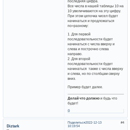
последняя цифра.
Все числа в нашей таблицы 10 на
10 увеличиваются на эту цифру.
При этом цепочка чисел будет
начинаться и продложаться
по=разному:
1. Для первой
последовательности будет
начинаться с числа вверху и
слева и построчно слева
направо.
2. Для второй
последовательности будет
начинаться также с числа вверху
и слева, но по столбцам сверху
вниз.
Пример будет далее.
Делай что должно
и будь что
будет!
0
Поделиться
2022-12-13
4
Diztark
10:19:54