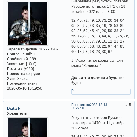
Вчерашние результаты лотереи
Русское лото тираж 1471 от 18
декабря 2022 года - 8-00:
32, 40, 72, 49, 10, 73, 26, 34, 64,
05, 85, 57, 33, 35, 19, 78, 53, 89,
02, 25, 52, 45, 41, 29, 59, 38, 24,
56, 74, 81, 15, 13, 44, 6, 11, 75, 76,
50, 63, 88, 37, 79, 16, 12, 21, 27,
80, 86, 54, 08, 43, 22, 07, 47, 83,
Зарегистрирован
: 2022-10-02
60, 18, 58, 68, 23, 30, 67...
Приглашений:
1
Сообщений:
189
1. Может использоваться для
Уважение:
[+0/-0]
клана "Коловрат".
Позитив:
[+1/-0]
Провел на форуме:
Делай что должно
и будь что
2 дня 3 часа
будет!
Последний визит:
2026-05-10 10:19:50
0
Поделиться
2022-12-18
15
Diztark
11:29:18
Хранитель
Результаты лотереи Русское
лото тираж 1470 от 11 декабря
2022 года:
75, 65, 41, 49, 71, 20, 90, 74, 34,