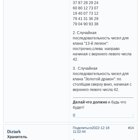
37 87 28 29 24
60 80 12 73 07
19 40 07 73 12
79 41 31 36 29
79 04 90 93 38
2. Случайная
последовательность чисел для
клана "13-й легион":
построчно,слева направо
начиная с верхнего левого числа
42.
3. Случайная
последовательность чисел для
клана "Золотой дракон": по
столбцам сверху вниз, начиная с
верхнего левого числа 42.
Делай что должно
и будь что
будет!
0
Поделиться
2022-12-18
14
Diztark
11:02:44
Хранитель