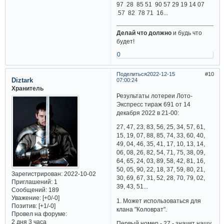
97 28 85 51 90 57 29 19 14 07
57 82 78 71 16...
Делай что должно
и будь что
будет!
0
Поделиться
2022-12-15
10
Diztark
07:00:24
Хранитель
Результаты лотереи Лото-
Экспресс тираж 691 от 14
декабря 2022 в 21-00:
27, 47, 23, 83, 56, 25, 34, 57, 61,
15, 19, 07, 88, 85, 74, 33, 60, 40,
49, 04, 46, 35, 41, 17, 10, 13, 14,
06, 08, 26, 82, 54, 71, 75, 38, 09,
64, 65, 24, 03, 89, 58, 42, 81, 16,
50, 05, 90, 22, 18, 37, 59, 80, 21,
Зарегистрирован
: 2022-10-02
30, 69, 67, 31, 52, 28, 70, 79, 02,
Приглашений:
1
39, 43, 51...
Сообщений:
189
Уважение:
[+0/-0]
1. Может использоваться для
Позитив:
[+1/-0]
клана "Коловрат".
Провел на форуме:
2 дня 3 часа
Первый номер - 27 - значит нашу