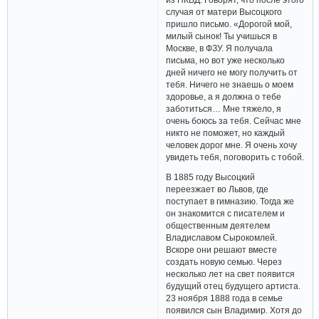
случая от матери Высоцкого
пришло письмо. «Дорогой мой,
милый сынок! Ты учишься в
Москве, в ФЗУ. Я получала
письма, но вот уже несколько
дней ничего не могу получить от
тебя. Ничего не знаешь о моем
здоровье, а я должна о тебе
заботиться… Мне тяжело, я
очень боюсь за тебя. Сейчас мне
никто не поможет, но каждый
человек дорог мне. Я очень хочу
увидеть тебя, поговорить с тобой.
В 1885 году Высоцкий
переезжает во Львов, где
поступает в гимназию. Тогда же
он знакомится с писателем и
общественным деятелем
Владиславом Сырокомлей.
Вскоре они решают вместе
создать новую семью. Через
несколько лет на свет появится
будущий отец будущего артиста.
23 ноября 1888 года в семье
появился сын Владимир. Хотя до