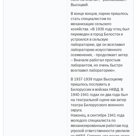
Высоцкий.
В конце концов, парню пришлось
стать специалистом по
механизации сельского
хозяйства. «В 1936 году отец был
переведен в город Белосток и
устроился в сельскую
лабораторию, где он возглавил
лабораторию искусственного
осеменения, - продолжает актер.
– Вначале работал простым
лаборантом, но очень быстро
возглавил лабораторию».
В 1937-1939 годах Высоцкому
пришлось послужить в
Белоруссии в войсках НКВД. В
1940-1941 годах он два года был
на театральной сцене как актер
театра Белорусского военного
округа.
Наконец, в сентябре 1941 года
молодого специалиста по
механизированным работам под
угрозой ответственности уволили
из НКВД. Говорят, что после этого