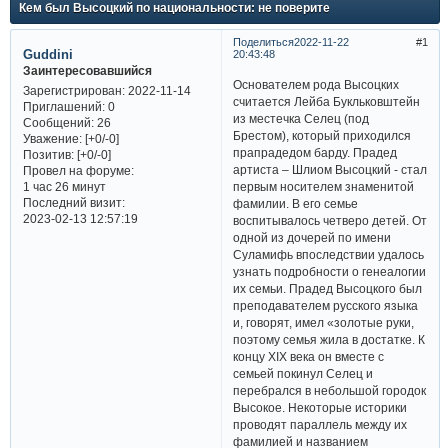
Кем был Высоцкий по национальности: не поверите
Поделиться
2022-11-22
1
Guddini
20:43:48
Заинтересовавшийся
Основателем рода Высоцких
Зарегистрирован
: 2022-11-14
считается Лейба Букльковштейн
Приглашений:
0
из местечка Селец (под
Сообщений:
26
Брестом), который приходился
Уважение:
[+0/-0]
прапрадедом барду. Прадед
Позитив:
[+0/-0]
артиста – Шлиом Высоцкий - стал
Провел на форуме:
первым носителем знаменитой
1 час 26 минут
Последний визит:
фамилии. В его семье
2023-02-13 12:57:19
воспитывалось четверо детей. От
одной из дочерей по имени
Суламифь впоследствии удалось
узнать подробности о генеалогии
их семьи. Прадед Высоцкого был
преподавателем русского языка
и, говорят, имел «золотые руки,
поэтому семья жила в достатке. К
концу XIX века он вместе с
семьей покинул Селец и
перебрался в небольшой городок
Высокое. Некоторые историки
проводят параллель между их
фамилией и названием