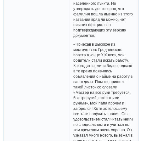
населенного пункта. Но
утверждать достоверно, что
фамилия пошла именно из этого
названия вряд ли можно, нет
никаких официально
подтверждающих эту версию
документов.
«Приехав в Высокое из
местечкового Гродненского
повета в конце XIX века, мои
родители стали искать работу.
Как водится, жили бедно, однако
в то время появились
объявления о найме на работу в
санотделы. Помню, пришел
такой листок со словами:
«Мастер на все руки требуется,
быстрорукий, с золотыми
руками». Мой папа прочел и
загорелся! Хотя хотелось ему
все-таки получить знания. Он с
удовольствием стал читать книги
по специальности и учиться по
тем временам очень хорошо. Он
узнавал много нового, выезжал в
поля на опыты», - рассказывает