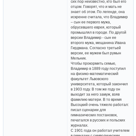
сих пор неизвестно, кто был его
отцом. Говорят, что и мать не
знает об этом. По легенде, она
искренне считала, что Владимир
– сын ее первого мужа,
обрусевшего еврея, который
промышлял в городе. По другой
версии Владимир - сын ее
второго мужа, мещанина Ивана
Гирдмана. Согласно третьей
версии, ее мужем был румын
Мельник.
Чтобы прокормить семью,
Владимир в 1889 году поступил
на физико-математический
факультет Львовского
университета, который закончил
в 1903 году. В том же году он
выходит за него замуж, взяв
фамилию матери. В то время
Высоцкий очень тяжело работал:
писал сценарии для
гимназических постановок,
печатался в русских и польских
журналах.
С 1901 года он работал учителем
в гимназии с символическим