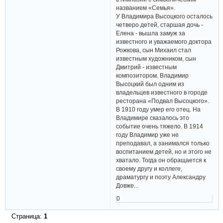
названием «Семья».
У Владимира Высоцкого осталось
четверо детей, старшая дочь -
Елена - вышла замуж за
известного и уважаемого доктора
Рожкова, сын Михаил стал
известным художником, сын
Дмитрий - известным
композитором. Владимир
Высоцкий был одним из
владельцев известного в городе
ресторана «Подвал Высоцкого».
В 1910 году умер его отец. На
Владимире сказалось это
событие очень тяжело. В 1914
году Владимир уже не
преподавал, а занимался только
воспитанием детей, но и этого не
хватало. Тогда он обращается к
своему другу и коллеге,
драматургу и поэту Александру
Довже...
0
Страница:
1