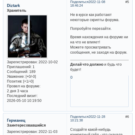
Поделиться
2022-11-08
5
Diztark
18:46:24
Хранитель
Не в курсе как работают
некоторые скрипты форума.
Попробуйте перезайти.
Время нахождения на форуме ни
на что не влияет!
Можете просматривать
сообщения, не заходя на форум.
Зарегистрирован
: 2022-10-02
Делай что должно
и будь что
Приглашений:
1
будет!
Сообщений:
189
Уважение:
[+0/-0]
0
Позитив:
[+1/-0]
Провел на форуме:
2 дня 3 часа
Последний визит:
2026-05-10 10:19:50
Поделиться
2022-11-28
6
Германец
10:21:38
Заинтересовавшийся
Создайте какой-нибудь
Зарегистрирован
: 2022-11-03
конкретный гайд - что сначала