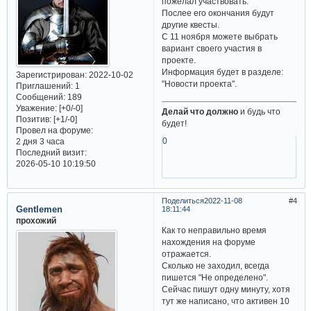
пожелал участвовать.
Послее его окончания будут
другие квесты.
С 11 ноября можете выбрать
вариант своего участия в
проекте.
Информация будет в разделе:
Зарегистрирован
: 2022-10-02
"Новости проекта".
Приглашений:
1
Сообщений:
189
Уважение:
[+0/-0]
Делай что должно
и будь что
Позитив:
[+1/-0]
будет!
Провел на форуме:
0
2 дня 3 часа
Последний визит:
2026-05-10 10:19:50
Поделиться
2022-11-08
4
Gentlemen
18:11:44
прохожий
Как то неправильно время
нахождения на форуме
отражается.
Сколько не заходил, всегда
пишется "Не определено".
Сейчас пишут одну минуту, хотя
тут же написано, что активен 10