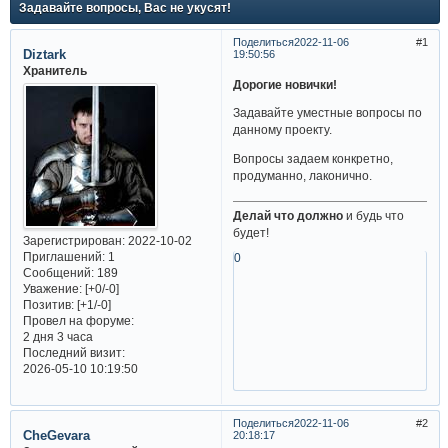
Задавайте вопросы, Вас не укусят!
Поделиться
2022-11-06
1
Diztark
19:50:56
Хранитель
Дорогие новички!
Задавайте уместные вопросы по
данному проекту.
Вопросы задаем конкретно,
продуманно, лаконично.
Делай что должно
и будь что
будет!
Зарегистрирован
: 2022-10-02
Приглашений:
1
0
Сообщений:
189
Уважение:
[+0/-0]
Позитив:
[+1/-0]
Провел на форуме:
2 дня 3 часа
Последний визит:
2026-05-10 10:19:50
Поделиться
2022-11-06
2
CheGevara
20:18:17