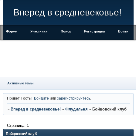
Вперед в средневековье!
Форум
Участники
Поиск
Регистрация
Войти
Активные темы
Привет, Гость!
Войдите
или
зарегистрируйтесь
.
»
Вперед в средневековье!
»
Флудильня
»
Бойцовский клуб
Страница:
1
Бойцовский клуб