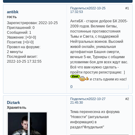
Поделиться
2022-10-25
1
antibk
17:32:53
гость
АнтиБК - старое доброе БК 2005-
Зарегистрирован
: 2022-10-25
2009 годов. Великие битвы,
Приглашений:
0
постоянные противостояния
Сообщений:
1
Тьмы и Света, с поддержкой
Уважение:
[+0/-0]
Нейтральных воинов. Высокий
Позитив:
[+0/-0]
живой онлайн, уникальная
Провел на форуме:
артефактная Башня смерти,
2 минуты
Последний визит:
вечные 5-ки, Турниры с общими
2022-10-25 17:32:55
условиями боя для всех ждут вас.
Всё что вам нужно сделать -
пройти простую регистрацию: ]
и стать одним из нас!
0
Поделиться
2022-10-27
2
Diztark
21:45:30
Хранитель
Тема перенесена из форума
"Новости" (актуальная
информация) в
раздел"Флудильня"