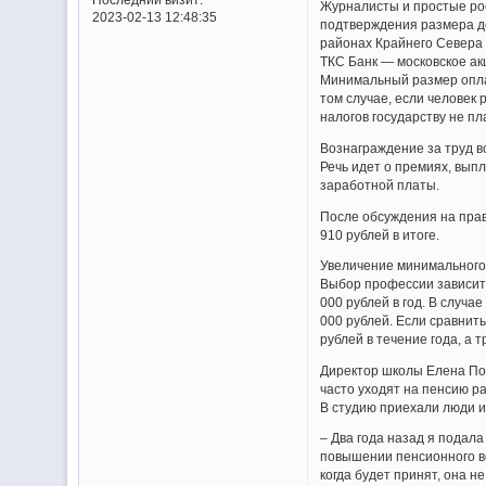
Журналисты и простые рос
2023-02-13 12:48:35
подтверждения размера до
районах Крайнего Севера 
ТКС Банк — московское ак
Минимальный размер оплат
том случае, если человек 
налогов государству не пл
Вознаграждение за труд в
Речь идет о премиях, вы
заработной платы.
После обсуждения на прав
910 рублей в итоге.
Увеличение минимального
Выбор профессии зависит 
000 рублей в год. В случа
000 рублей. Если сравнить
рублей в течение года, а 
Директор школы Елена Поп
часто уходят на пенсию ра
В студию приехали люди и
– Два года назад я подала
повышении пенсионного воз
когда будет принят, она н