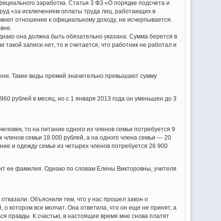
фициального заработка. Статья 3 ФЗ «О порядке подсчета и
труд «за исключением оплаты труда лиц, работающих в
имеют отношение к официальному доходу, не исчерпывается.
вне.
днако она должна быть обязательно указана. Сумма берется в
 такой записи нет, то и считается, что работник не работал и
ени. Такие виды премий значительно превышают сумму
0 рублей в месяц, но с 1 января 2013 года он уменьшен до 3
еловек, то на питание одного из членов семьи потребуется 9
х членов семьи 18 000 рублей, а на одного члена семьи — 20
ание и одежду семье из четырех членов потребуется 26 900
оит ее фамилия. Однако по словам Елены Викторовны, учителя
е отказали. Объяснили тем, что у нас прошел закон о
 о котором все молчат. Она ответила, что он еще не принят, а
ться правды. К счастью, в настоящее время мне снова платят