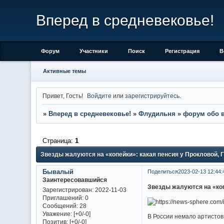
Вперед в средневековье!
Форум
Участники
Поиск
Регистрация
В
Активные темы
Привет, Гость!
Войдите
или
зарегистрируйтесь
.
»
Вперед в средневековье!
»
Флудильня
»
форум обо 
Страница:
1
Звезды жалуются на «копейки»: какая пенсия у Прокловой, Гу
Бывалый
Поделиться
2023-02-13 12:44:
Заинтересовавшийся
Звезды жалуются на «коп
Зарегистрирован
: 2022-11-03
Приглашений:
0
Сообщений:
28
Уважение:
[+0/-0]
В России немало артистов
Позитив:
[+0/-0]