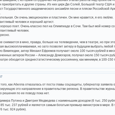
и приобретать и другие страны. Из них цирк Дю Солей, Большой театр США и
ст Государственного академического ансамбля песни и пляски Российской Ар
.
ательная. Он очень эмоционален и пластичен. Он мне нравится, я его люблю.
лантливый человек и хороший артист.
хорошо поет. Очень классно пел на Олимпиаде в Сочи. Там был мой номер со 
алантливый человек.
ересно.
 снимается в кино, правда, больше на телевидении, чем в театре, но при это
мая высокооплачиваемая, но зато позволит актеру в будущем выбрать любой те
з Википедии, актер Михаил Ефремов получает около 100 тысяч рублей в мес
ченных актеров России – Александр Домогаров, получал около 150 тысяч ру
еатре обходится среднестатистическому россиянину, как минимум, в 100-150 
57
того, как Абелла отказалась от поста главы соцзащиты, губернатор заявила
рирующую это направление в правительстве региона. В правительстве журнал
о решения по ее поводу пока нет.
димира Путина и Дмитрия Медведева с наименьшим доходом (6 тыс. 250 руб
85 тыс. 237 рублей и является самым богатым премьер-министром в мире. В
6 тыс. 924 рубля).