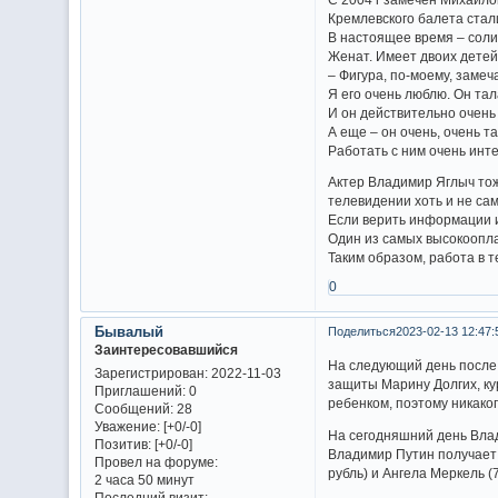
Кремлевского балета стал
В настоящее время – соли
Женат. Имеет двоих детей
– Фигура, по-моему, замеч
Я его очень люблю. Он та
И он действительно очень 
А еще – он очень, очень т
Работать с ним очень инт
Актер Владимир Яглыч тоже
телевидении хоть и не са
Если верить информации и
Один из самых высокоопла
Таким образом, работа в т
0
Бывалый
Поделиться
2023-02-13 12:47:
Заинтересовавшийся
На следующий день после 
Зарегистрирован
: 2022-11-03
защиты Марину Долгих, ку
Приглашений:
0
ребенком, поэтому никаког
Сообщений:
28
Уважение:
[+0/-0]
На сегодняшний день Вла
Позитив:
[+0/-0]
Владимир Путин получает 
Провел на форуме:
рубль) и Ангела Меркель (7
2 часа 50 минут
Последний визит: