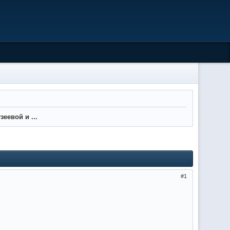
еевой и ...
1