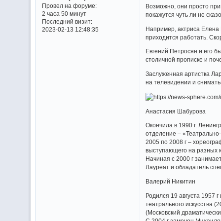
Провел на форуме:
Возможно, они просто при
2 часа 50 минут
покажутся чуть ли не сказ
Последний визит:
Например, актриса Елена 
2023-02-13 12:48:35
приходится работать. Скор
Евгений Петросян и его б
столичной прописке и поч
Заслуженная артистка Лар
на телевидении и сниматьс
Анастасия Шабурова
Окончила в 1990 г. Ленинг
отделение – «Театрально-
2005 по 2008 г – хореогр
выступающего на разных 
Начиная с 2000 г занимае
Лауреат и обладатель спе
Валерий Никитин
Родился 19 августа 1957 
театрального искусства (2
(Московский драматически
С 2004 г замечен Михаило