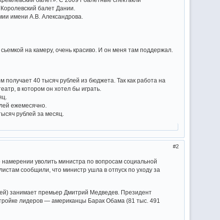
 Королевский балет Дании.
мии имени А.В. Александрова.
сьемкой на камеру, очень красиво. И он меня там поддержал.
м получает 40 тысяч рублей из бюджета. Так как работа на
атр, в котором он хотел бы играть.
яц.
блей ежемесячно.
тысяч рублей за месяц.
2
 о намерении уволить министра по вопросам социальной
истам сообщили, что министр ушла в отпуск по уходу за
лей) занимает премьер Дмитрий Медведев. Президент
 тройке лидеров — американцы Барак Обама (81 тыс. 491