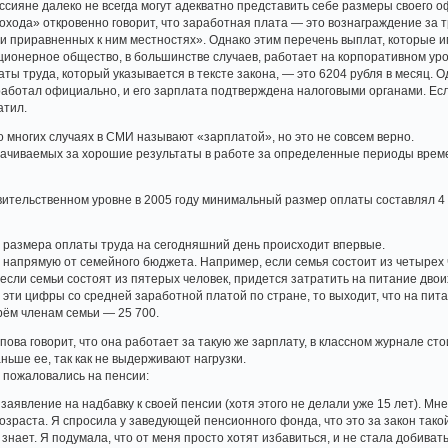
сияне далеко не всегда могут адекватно представить себе размеры своего о
хода» откровенно говорит, что заработная плата — это вознаграждение за 
и приравненных к ним местностях». Однако этим перечень выплат, которые 
ционерное общество, в большинстве случаев, работает на корпоративном уро
ы труда, который указывается в тексте закона, — это 6204 рубля в месяц. О
работал официально, и его зарплата подтверждена налоговыми органами. Если
атил.
о многих случаях в СМИ называют «зарплатой», но это не совсем верно.
плачиваемых за хорошие результаты в работе за определенные периоды врем
ительственном уровне в 2005 году минимальный размер оплаты составлял 4 96
 размера оплаты труда на сегодняшний день происходит впервые.
напрямую от семейного бюджета. Например, если семья состоит из четырех ч
е если семьи состоят из пятерых человек, придется затратить на питание двои
 эти цифры со средней заработной платой по стране, то выходит, что на пит
трём членам семьи — 25 700.
ова говорит, что она работает за такую же зарплату, в классном журнале ст
ньше ее, так как не выдерживают нагрузки.
 пожаловались на пенсии:
 заявление на надбавку к своей пенсии (хотя этого не делали уже 15 лет). Мн
раста. Я спросила у заведующей пенсионного фонда, что это за закон такой,
е знает. Я подумала, что от меня просто хотят избавиться, и не стала добива