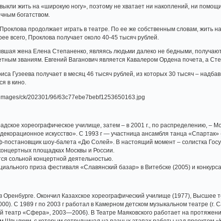
выкли жить на «широкую ногу», поэтому не хватает ни накоплений, ни помощи
очным богатством.
Проклова продолжает играть в театре. По ее же собственным словам, жить 
ее всего, Проклова получает около 40-45 тысяч рублей.
ывшая жена Елена Степаненко, являясь людьми далеко не бедными, получают о
етным званиям. Евгений Ваганович является Кавалером Ордена почета, а Сте
иса Гузеева получает в месяц 46 тысяч рублей, из которых 30 тысяч – надба
я в кино.
радское хореографическое училище, затем – в 2001 г., по распределению, – 
декорационное искусство». С 1993 г — участница ансамбля танца «Спартак» (
аф-постановщик шоу-балета «Дю Солей». В настоящий момент – солистка Гос
концертных площадках Москвы и России.
тся сольной концертной деятельностью.
циального приза фестиваля «Славянский базар» в Витебске (2005) и конкурса
г в Оренбурге. Окончил Казахское хореографический училище (1977), Высшее 
000). С 1989 г по 2003 г работал в Камерном детском музыкальном театре (г. 
й театр «Сфера», 2003—2006). В Театре Маяковского работает на протяжени
м Швыдким, с которым сотрудничал на разных этапах работы над проектом «К