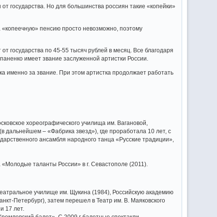
 от государства. Но для большинства россиян такие «копейки»
на «копеечную» пенсию просто невозможно, поэтому
т государства по 45-55 тысяч рублей в месяц. Все благодаря
паненко имеет звание заслуженной артистки России.
вка именно за звание. При этом артистка продолжает работать
Московское хореографического училища им. Вагановой,
в дальнейшем – «Фабрика звезд»), где проработала 10 лет, с
ударственного ансамбля народного танца «Русские традиции»,
 «Молодые таланты России» в г. Севастополе (2011).
театральное училище им. Щукина (1984), Российскую академию
Санкт-Петербург), затем перешел в Театр им. В. Маяковского
и 17 лет.
ремлевский балет». С 2009 г балетные спектакли