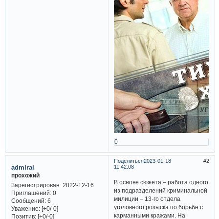
0
Поделиться
2023-01-18
2
admlral
11:42:08
прохожий
В основе сюжета – работа одного
Зарегистрирован
: 2022-12-16
из подразделений криминальной
Приглашений:
0
милиции – 13-го отдела
Сообщений:
6
уголовного розыска по борьбе с
Уважение:
[+0/-0]
карманными кражами. На
Позитив:
[+0/-0]