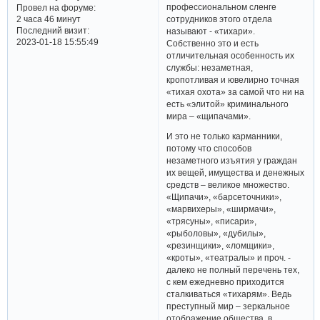
профессиональном сленге
Провел на форуме:
сотрудников этого отдела
2 часа 46 минут
Последний визит:
называют - «тихари».
2023-01-18 15:55:49
Собственно это и есть
отличительная особенность их
службы: незаметная,
кропотливая и ювелирно точная
«тихая охота» за самой что ни на
есть «элитой» криминального
мира – «щипачами».
И это не только карманники,
потому что способов
незаметного изъятия у граждан
их вещей, имущества и денежных
средств – великое множество.
«Щипачи», «барсеточники»,
«марвихеры», «ширмачи»,
«трясуны», «писари»,
«рыболовы», «дубилы»,
«резинщики», «ломщики»,
«кроты», «театралы» и проч. -
далеко не полный перечень тех,
с кем ежедневно приходится
сталкиваться «тихарям». Ведь
преступный мир – зеркальное
отображение общества, в