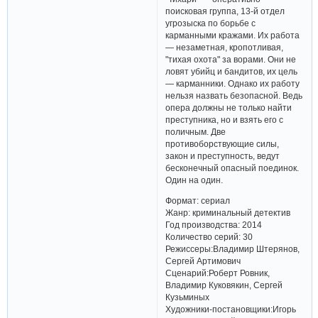
поисковая группа, 13-й отдел
угрозыска по борьбе с
карманными кражами. Их работа
— незаметная, кропотливая,
"тихая охота" за ворами. Они не
ловят убийц и бандитов, их цель
— карманники. Однако их работу
нельзя назвать безопасной. Ведь
опера должны не только найти
преступника, но и взять его с
поличным. Две
противоборствующие силы,
закон и преступность, ведут
бесконечный опасный поединок.
Один на один.
Формат: сериал
Жанр: криминальный детектив
Год производства: 2014
Количество серий: 30
Режиссеры:Владимир Штерянов,
Сергей Артимович
Сценарий:Роберт Ровник,
Владимир Куковякин, Сергей
Кузьминых
Художники-постановщики:Игорь